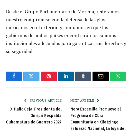
Desde el Grupo Parlamentario de Morena, reiteramos
nuestro compromiso con la defensa de las ylos
mexicanos en el exterior, y confiamos en que los
gobiernos de ambos países encontrarán loscaminos
institucionales adecuados para garantizar sus derechos y
su seguridad.
Facebook
Twitter
Pinterest
LinkedIn
Tumblr
Email
Whats
PREVIOUS ARTICLE
NEXT ARTICLE
Xitlalic Ceja, Presidenta del
Nora Escamilla Promueve el
Onmpri Respalda
Programa de Obra
Gubernatura de Guerrero 2027
Comunitaria en Xilotzingo,
Esfuerzo Nacional, La Joya del