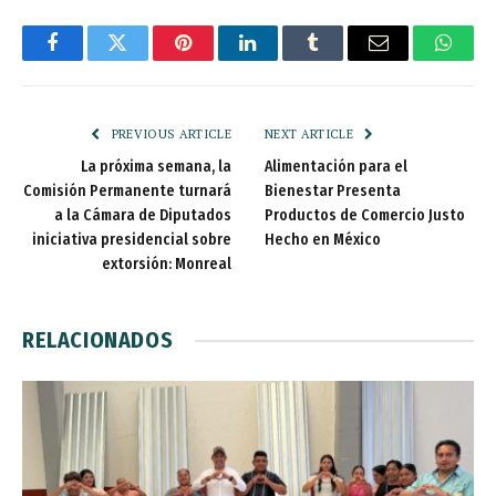
Facebook
Twitter
Pinterest
LinkedIn
Tumblr
Email
Whats
PREVIOUS ARTICLE
NEXT ARTICLE
La próxima semana, la
Alimentación para el
Comisión Permanente turnará
Bienestar Presenta
a la Cámara de Diputados
Productos de Comercio Justo
iniciativa presidencial sobre
Hecho en México
extorsión: Monreal
RELACIONADOS