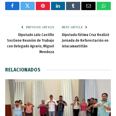
Facebook
Twitter
Pinterest
LinkedIn
Tumblr
Email
Whats
PREVIOUS ARTICLE
NEXT ARTICLE
Diputado Lalo Castillo
Diputada Fátima Cruz Realizó
Sostiene Reunión de Trabajo
Jornada de Reforestación en
con Delegado Agrario, Miguel
Ixtacamaxtitlán
Mendoza
RELACIONADOS