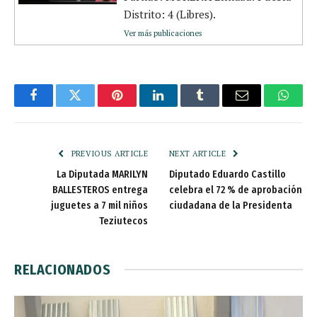
Distrito: 4 (Libres).
Ver más publicaciones
Facebook
Twitter
Pinterest
LinkedIn
Tumblr
Email
Whats
PREVIOUS ARTICLE
NEXT ARTICLE
La Diputada MARILYN
Diputado Eduardo Castillo
BALLESTEROS entrega
celebra el 72 % de aprobación
juguetes a 7 mil niños
ciudadana de la Presidenta
Teziutecos
RELACIONADOS