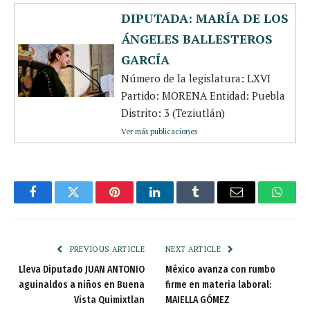
DIPUTADA: MARÍA DE LOS
ÁNGELES BALLESTEROS
GARCÍA
Número de la legislatura: LXVI
Partido: MORENA Entidad: Puebla
Distrito: 3 (Teziutlán)
Ver más publicaciones
Facebook
Twitter
Pinterest
LinkedIn
Tumblr
Email
Whats
PREVIOUS ARTICLE
NEXT ARTICLE
Lleva Diputado JUAN ANTONIO
México avanza con rumbo
aguinaldos a niños en Buena
firme en materia laboral:
Vista Quimixtlan
MAIELLA GÓMEZ