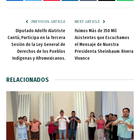
Facebook
Twitter
Pinterest
LinkedIn
Tumblr
Email
Whats
PREVIOUS ARTICLE
NEXT ARTICLE
Diputado Adolfo Alatriste
Fuimos Más de 350 Mil
Cantú, Participa en la Tercera
Asistentes que Escuchamos
Sesión de la Ley General de
el Mensaje de Nuestra
Derechos de los Pueblos
Presidenta Sheinbaum: Rivera
Indígenas y Afromexicanos.
Vivanco
RELACIONADOS