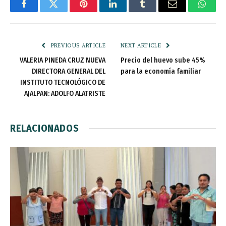
Facebook
Twitter
Pinterest
LinkedIn
Tumblr
Email
Whats
PREVIOUS ARTICLE
NEXT ARTICLE
VALERIA PINEDA CRUZ NUEVA
Precio del huevo sube 45%
DIRECTORA GENERAL DEL
para la economía familiar
INSTITUTO TECNOLÓGICO DE
AJALPAN: ADOLFO ALATRISTE
RELACIONADOS