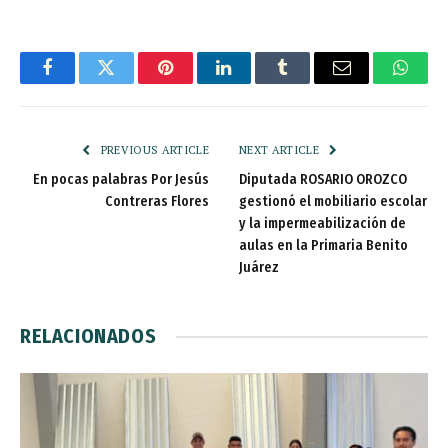
Facebook
Twitter
Pinterest
LinkedIn
Tumblr
Email
Whats
PREVIOUS ARTICLE
NEXT ARTICLE
En pocas palabras Por Jesús
Diputada ROSARIO OROZCO
Contreras Flores
gestionó el mobiliario escolar
y la impermeabilización de
aulas en la Primaria Benito
Juárez
RELACIONADOS