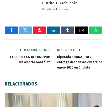
Distrito 15 (Tehuacán)
Ver más publicaciones
Facebook
Twitter
Pinterest
LinkedIn
Tumblr
Email
Whats
PREVIOUS ARTICLE
NEXT ARTICLE
ETIQUETA CON DESTINO Por:
Diputada KARINA PÉREZ
Luis Alberto González
entrega despensas cuesta de
enero 2026 en Cholula
RELACIONADOS