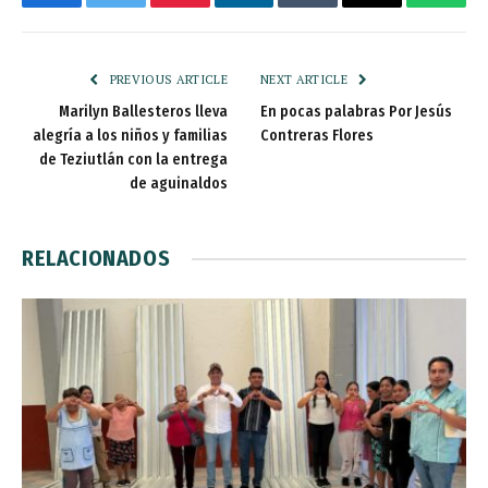
Facebook
Twitter
Pinterest
LinkedIn
Tumblr
Email
Whats
PREVIOUS ARTICLE
NEXT ARTICLE
Marilyn Ballesteros lleva
En pocas palabras Por Jesús
alegría a los niños y familias
Contreras Flores
de Teziutlán con la entrega
de aguinaldos
RELACIONADOS