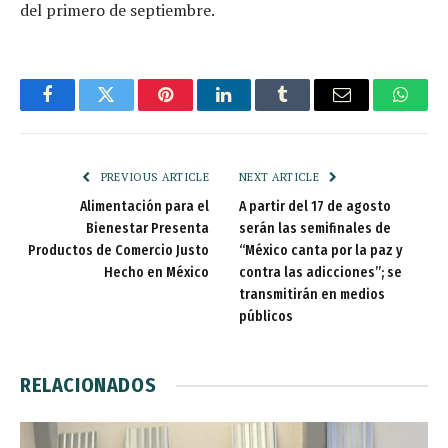
del primero de septiembre.
Facebook
Twitter
Pinterest
LinkedIn
Tumblr
Email
Whats
PREVIOUS ARTICLE
NEXT ARTICLE
Alimentación para el
A partir del 17 de agosto
Bienestar Presenta
serán las semifinales de
Productos de Comercio Justo
“México canta por la paz y
Hecho en México
contra las adicciones”; se
transmitirán en medios
públicos
RELACIONADOS