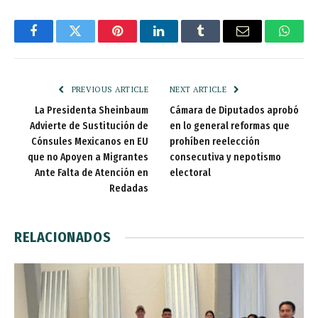
Facebook
Twitter
Pinterest
LinkedIn
Tumblr
Email
Whats
PREVIOUS ARTICLE
NEXT ARTICLE
La Presidenta Sheinbaum
Cámara de Diputados aprobó
Advierte de Sustitución de
en lo general reformas que
Cónsules Mexicanos en EU
prohíben reelección
que no Apoyen a Migrantes
consecutiva y nepotismo
Ante Falta de Atención en
electoral
Redadas
RELACIONADOS