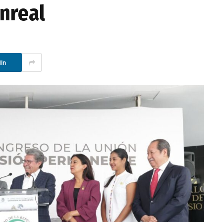
onreal
In