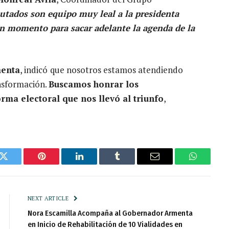
utados son equipo muy leal a la presidenta
n momento para sacar adelante la agenda de la
menta
, indicó
que nosotros estamos atendiendo
ansformación.
Buscamos honrar los
ma electoral que nos llevó al triunfo
,
k
Twitter
Pinterest
LinkedIn
Tumblr
Email
WhatsAp
NEXT ARTICLE
Nora Escamilla Acompaña al Gobernador Armenta
en Inicio de Rehabilitación de 10 Vialidades en