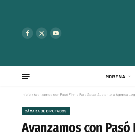
Facebook
X
YouTube
(Twitter)
MORENA
Inicio
»
Avanzamos con Pasó Firme Para Sacar Adelante la Agenda Legis
CÁMARA DE DIPUTADOS
Avanzamos con Pasó F