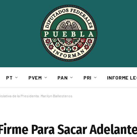
PT
PVEM
PAN
PRI
INFORME LE
lativa de la Presidenta: Marilyn Ballesteros
irme Para Sacar Adelante