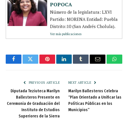
POPOCA
Número de la legislatura: LXVI
Partido: MORENA Entidad: Puebla
Distrito:10 (San Andrés Cholula).
Ver más publicaciones
Facebook
Twitter
Pinterest
LinkedIn
Tumblr
Email
Whats
PREVIOUS ARTICLE
NEXT ARTICLE
Diputada Teziuteca Marilyn
Marilyn Ballesteros Celebra
Ballesteros Presente en
“Plan Orientado a Unificar las
Ceremonia de Graduación del
Políticas Públicas en los
Instituto de Estudios
Municipios”
Superiores de la Sierra