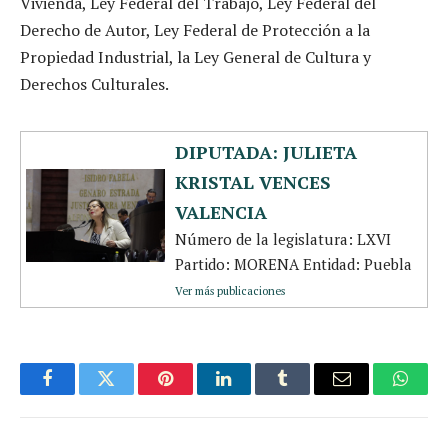
Vivienda, Ley Federal del Trabajo, Ley Federal del
Derecho de Autor, Ley Federal de Protección a la
Propiedad Industrial, la Ley General de Cultura y
Derechos Culturales.
DIPUTADA: JULIETA
KRISTAL VENCES
VALENCIA
Número de la legislatura: LXVI
Partido: MORENA Entidad: Puebla
Ver más publicaciones
Facebook
Twitter
Pinterest
LinkedIn
Tumblr
Email
Whats