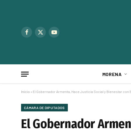
Facebook
X
YouTube
(Twitter)
MORENA
Inicio
»
El Gobernador Armenta, Hace Justicia Social y Bienestar con
CÁMARA DE DIPUTADOS
El Gobernador Armenta