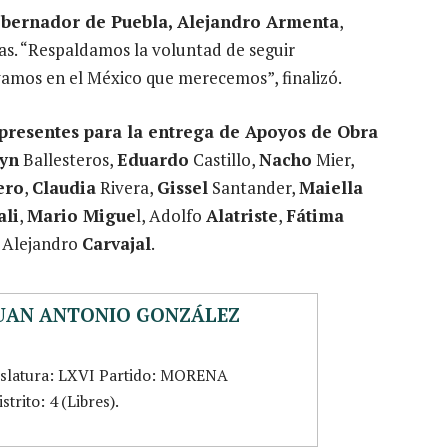
bernador de Puebla, Alejandro Armenta
,
as. “Respaldamos la voluntad de seguir
vamos en el México que merecemos”, finalizó.
presentes para la entrega de Apoyos de Obra
lyn
Ballesteros,
Eduardo
Castillo,
Nacho
Mier,
ero
,
Claudia
Rivera,
Gissel
Santander,
Maiella
ali
,
Mario Migue
l, Adolfo
Alatriste
,
Fátima
 Alejandro
Carvajal
.
JUAN ANTONIO GONZÁLEZ
islatura: LXVI Partido: MORENA
trito: 4 (Libres).