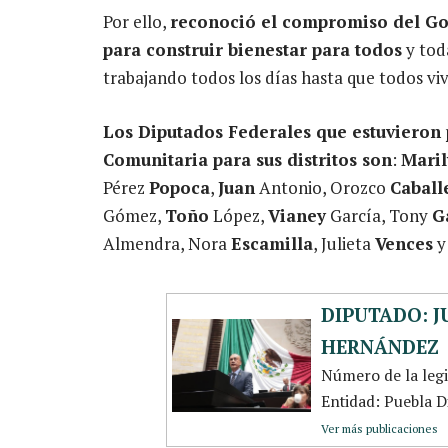
Por ello,
reconoció el compromiso del Go
para construir bienestar para todos
y tod
trabajando todos los días hasta que todos vi
Los Diputados Federales que estuvieron 
Comunitaria para sus distritos son
:
Mari
Pérez
Popoca
,
Juan
Antonio, Orozco
Caball
Gómez,
Toño
López,
Vianey
García, Tony
G
Almendra, Nora
Escamilla
, Julieta
Vences
y
DIPUTADO: 
HERNÁNDEZ
Número de la leg
Entidad: Puebla Dis
Ver más publicaciones