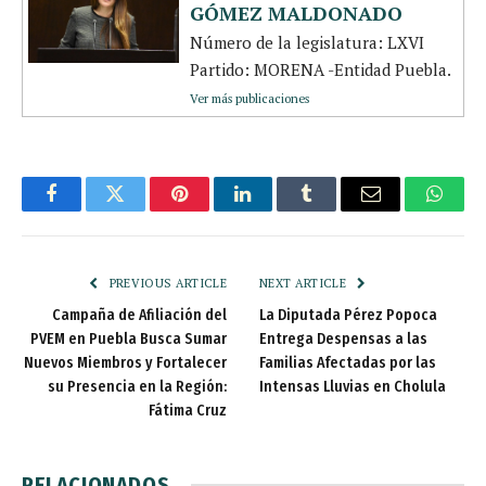
GÓMEZ MALDONADO
Número de la legislatura: LXVI
Partido: MORENA -Entidad Puebla.
Ver más publicaciones
Facebook
Twitter
Pinterest
LinkedIn
Tumblr
Email
Whats
PREVIOUS ARTICLE
NEXT ARTICLE
Campaña de Afiliación del
La Diputada Pérez Popoca
PVEM en Puebla Busca Sumar
Entrega Despensas a las
Nuevos Miembros y Fortalecer
Familias Afectadas por las
su Presencia en la Región:
Intensas Lluvias en Cholula
Fátima Cruz
RELACIONADOS