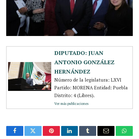
DIPUTADO: JUAN
ANTONIO GONZÁLEZ
HERNÁNDEZ
Número de la legislatura: LXVI
Partido: MORENA Entidad: Puebla
Distrito: 4 (Libres).
Ver más publicaciones
Facebook
Twitter
Pinterest
LinkedIn
Tumblr
Email
Whats